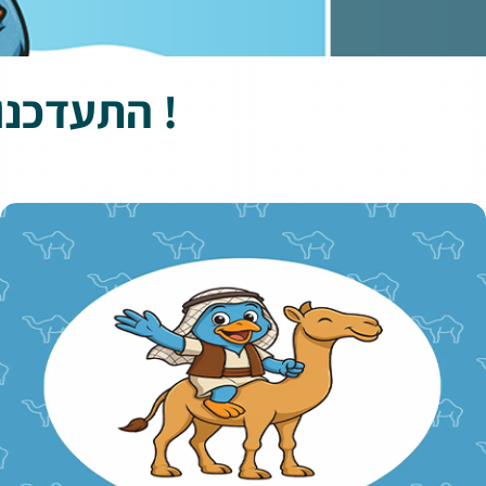
התעדכנו באירועים הקרובים שארגנו עבורכם/ן !