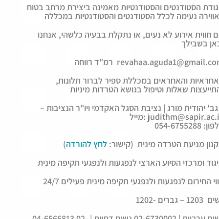
ודת הסטודנטים והסטודנטיות מאמינה ביצירת מרחב בטוח
 חווית אירוע לא נעים, או נתקלת בבעיה כלשהי, אנחנו
"ד רווחה revahaa.aguda1@gmail.com
חראיות והאחראים במכללת ספיר לברור תלונות,
 הנציבות
יל: judithm@sapir.ac.il
ן: 054-6755288
נון מניעת הטרדה מינית (קישור:
לחץ להורדה
)
גוד ומרכזי הסיוע הארצי לנפגעות ולנפגעי תקיפה מינית
וי החירום לנפגעות ולנפגעי תקיפה מינית פעילים 24/7
נשים 1203 – גברים
04-6566813 נשים ערביות | 02-6730002 נשים דתיות | 02-